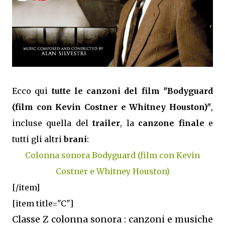
Ecco qui
tutte le canzoni del film "Bodyguard
(film con Kevin Costner e Whitney Houston)"
,
incluse quella del
trailer
, la
canzone finale
e
tutti gli altri
brani
:
Colonna sonora Bodyguard (film con Kevin
Costner e Whitney Houston)
[/item]
[item title="C"]
Classe Z colonna sonora : canzoni e musiche