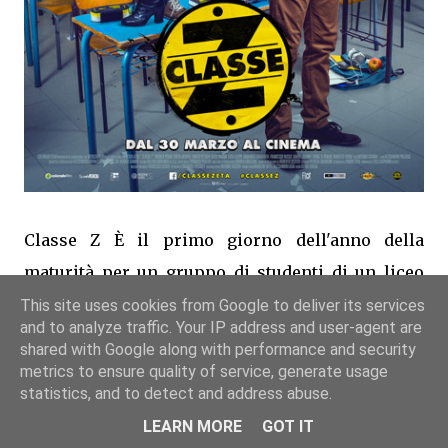
Classe Z È il primo giorno dell'anno della
maturità per un gruppo di studenti di un liceo
scientifico. A scuola una novità: alcuni studenti
This site uses cookies from Google to deliver its services
and to analyze traffic. Your IP address and user-agent are
sono stati spostati dalle rispettive classi nella
shared with Google along with performance and security
neonata sezione H, creata ex novo per loro. Pare
metrics to ensure quality of service, generate usage
statistics, and to detect and address abuse.
a causa del sovraffollamento delle classi. Lo
LEARN MORE
GOT IT
spostamento non turba più di tanto i ragazzi.