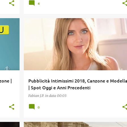
4
EPU
CANZONI PUBBLICITÀ
INTIMISSIMI
P
+
PUBBLICITÀ INTIMISSIMI
zone |
Pubblicità Intimissimi 2018, Canzone e Modell
| Spot Oggi e Anni Precedenti
Fabian J.P.
in data
00:03
0