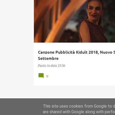
CANZONE PUBBLICITÀ
KIDULT
MAGGIO 2018
MUSICA
PUBBLICITÀ
SPOT
Canzone Pubblicità Kidult 2018, Nuovo 
Settembre
Paolo
in data
23:36
0
This site uses cookies from Google to de
are shared with Google along with perfo