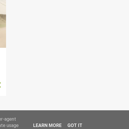
er-agent
rate usage
LEARN MORE
GOT IT