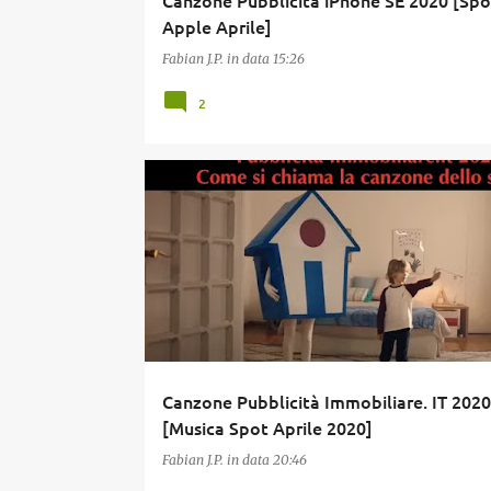
Canzone Pubblicità iPhone SE 2020 [Spo
Apple Aprile]
Fabian J.P.
in data
15:26
2
APRILE 2020
CANZONE PUBBLICITÀ
IMMOBILIAR
MUSICA
PUBBLICITÀ
SPOT
Canzone Pubblicità Immobiliare. IT 2020
[Musica Spot Aprile 2020]
Fabian J.P.
in data
20:46