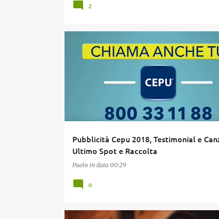
2
CANZONI PUBBLICITÀ
CEPU
P
PUBBLICITÀ C
Pubblicità Cepu 2018, Testimonial e Can
Ultimo Spot e Raccolta
Paolo
in data
00:29
0