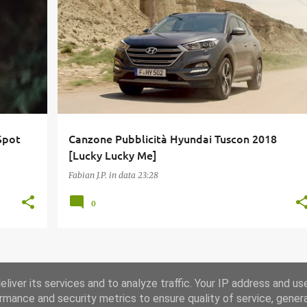
CANZONE PUBBLICITÀ
HYUNDAI
MUSICA
+
PUBBLICITÀ
SETTEMBRE 2017
SPOT
+
Spot
Canzone Pubblicità Hyundai Tuscon 2018
[Lucky Lucky Me]
Fabian J.P.
in data
23:28
0
ALTRI POST
liver its services and to analyze traffic. Your IP address and us
rmance and security metrics to ensure quality of service, gene