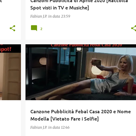
t
Canzoni Pubblicità di Aprile 2020 [Raccolta
Spot visti in TV e Musiche]
Fabian J.P.
in data
23:59
2
E
APRILE 2020
FEBAL
+
Canzone Pubblicità Febal Casa 2020 e Nome
Modella [Vietato Fare i Selfie]
Fabian J.P.
in data
12:46