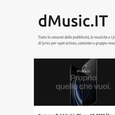
dMusic.IT
Tutte le canzoni delle pubblicità, le musiche e i j
di lyrics per ogni artista, cantante o gruppo mus
P
2020
APPLE
APRILE
CANZONE PUBBLICITÀ
o
MUSICA
PUBBLICITÀ
SPOT
s
t