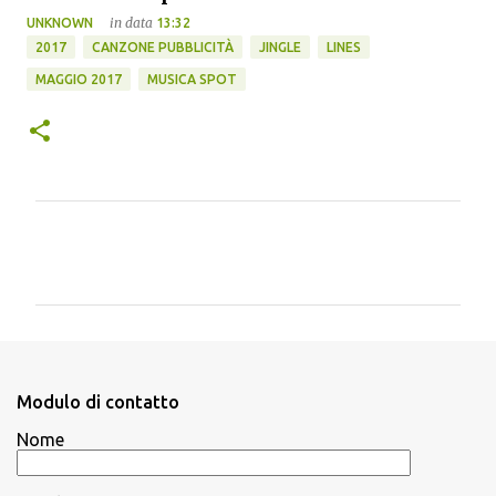
in data
UNKNOWN
13:32
2017
CANZONE PUBBLICITÀ
JINGLE
LINES
MAGGIO 2017
MUSICA SPOT
C
o
m
m
e
n
Modulo di contatto
t
Nome
i