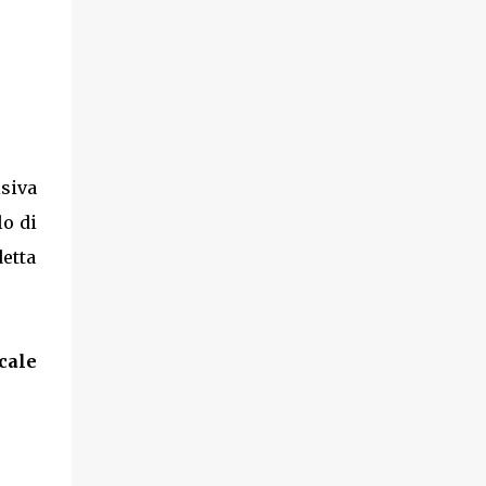
siva
lo di
etta
cale