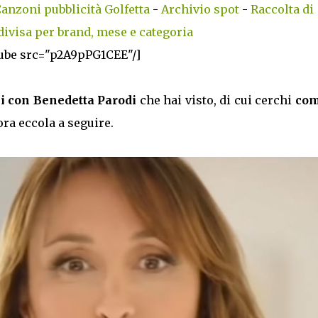
anzoni pubblicità Golfetta
-
Archivio spot
-
Raccolta di
divisa per brand, mese e categoria
ube src="p2A9pPG1CEE"/]
mi con Benedetta Parodi
che hai visto, di cui cerchi
com
lora eccola a seguire.