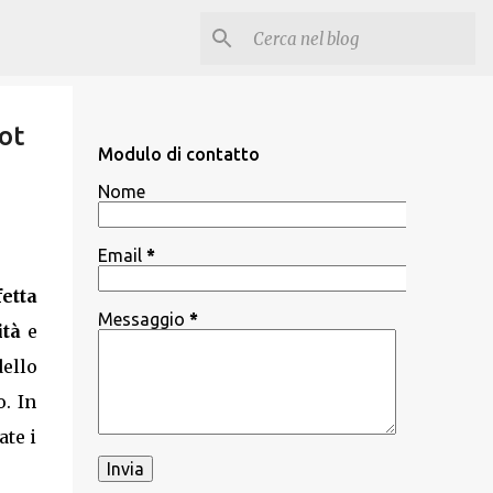
ot
Modulo di contatto
Nome
Email
*
etta
Messaggio
*
ità
e
dello
o. In
ate i