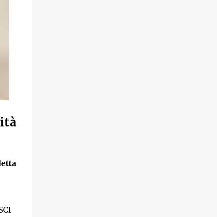
ità
etta
SCI