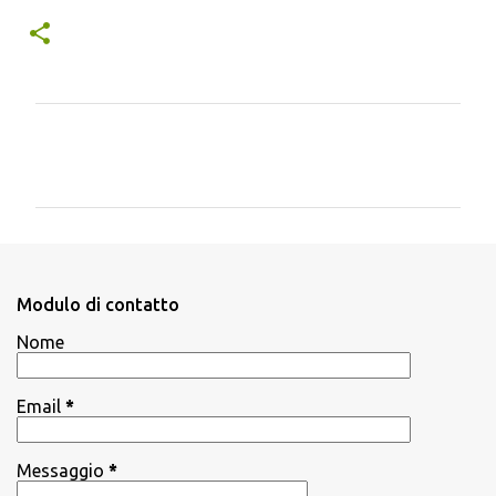
C
o
m
m
e
n
Modulo di contatto
t
Nome
i
Email
*
Messaggio
*