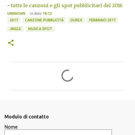
-
tutte le canzoni e gli spot pubblicitari del 2016
in data
UNKNOWN
18:12
2017
CANZONE PUBBLICITÀ
DUREX
FEBBRAIO 2017
JINGLE
MUSICA SPOT
C
o
m
m
e
n
Modulo di contatto
t
Nome
i