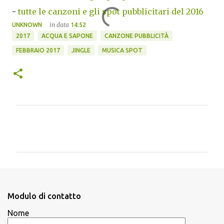
-
tutte le canzoni e gli spot pubblicitari del 2016
in data
UNKNOWN
14:52
2017
ACQUA E SAPONE
CANZONE PUBBLICITÀ
FEBBRAIO 2017
JINGLE
MUSICA SPOT
C
o
m
m
e
n
Modulo di contatto
t
Nome
i