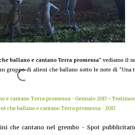
che ballano e cantano Terra promessa
" vediamo il n
 gruppo di alieni che ballano sotto le note di "Una t
no e cantano Terra promessa - Gennaio 2017
-
Testimon
eni che ballano e cantano Terra promessa - 2017
ni che cantano nel grembo - Spot pubblicitari