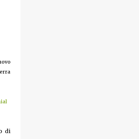
uovo
erra
ial
o di