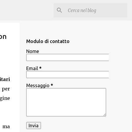
on
Modulo di contatto
Nome
Email
*
itari
Messaggio
*
e per
agine
, ma