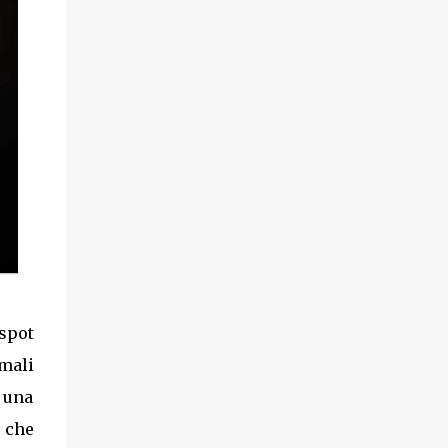
 spot
mali
, una
a che