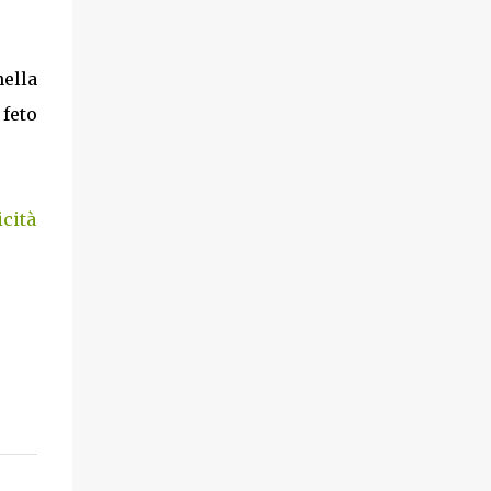
ella
 feto
cità