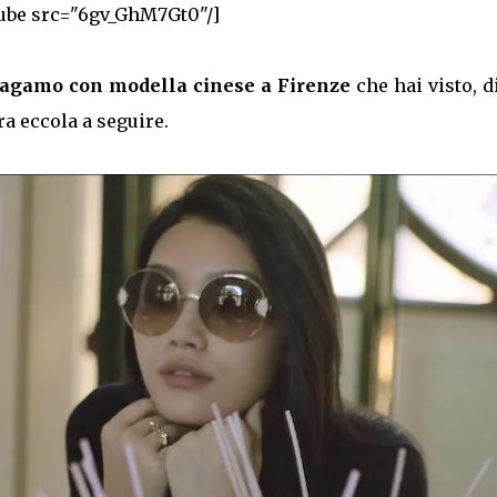
ube src="6gv_GhM7Gt0"/]
rragamo con modella cinese a Firenze
che hai visto, d
ora eccola a seguire.