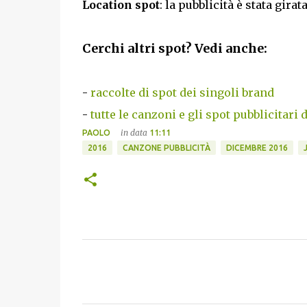
Location spot
: la pubblicità è stata girat
Cerchi altri spot? Vedi anche:
-
raccolte di spot dei singoli brand
-
tutte le canzoni e gli spot pubblicitari 
in data
PAOLO
11:11
2016
CANZONE PUBBLICITÀ
DICEMBRE 2016
C
o
m