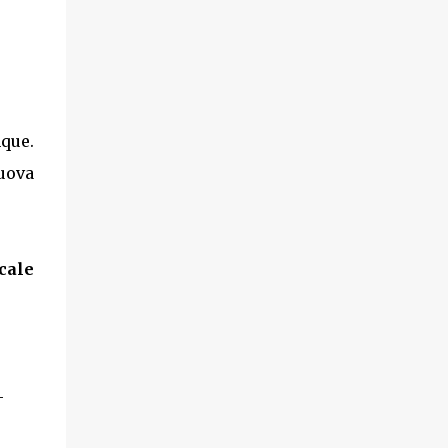
nque.
uova
cale
-