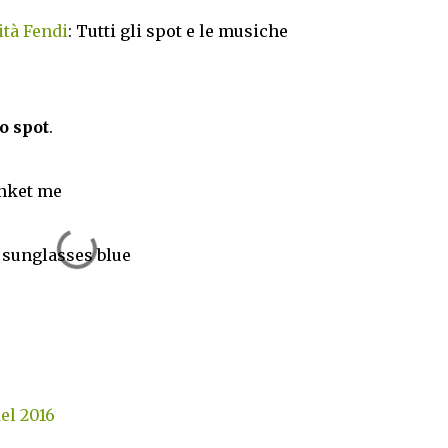
ità Fendi
: Tutti gli spot e le musiche
o spot
.
anket me
 sunglasses blue
del 2016