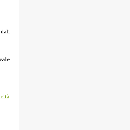
iali
cale
cità