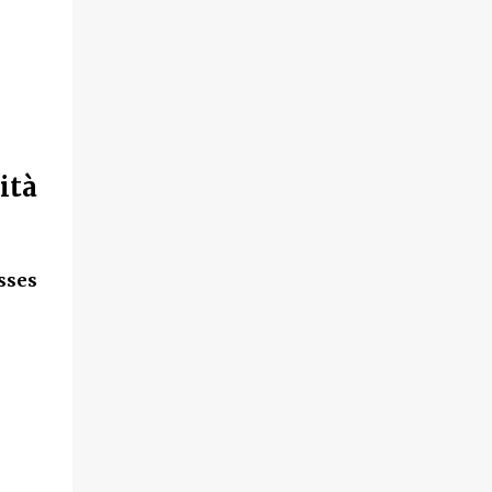
ità
sses