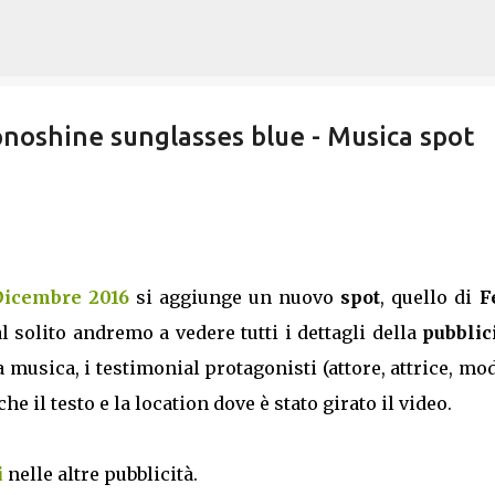
Passa ai contenuti principali
noshine sunglasses blue - Musica spot
 Dicembre 2016
si aggiunge un nuovo
spot
, quello di
F
l solito andremo a vedere tutti i dettagli della
pubblic
musica, i testimonial protagonisti (attore, attrice, mo
 il testo e la location dove è stato girato il video.
i
nelle altre pubblicità.