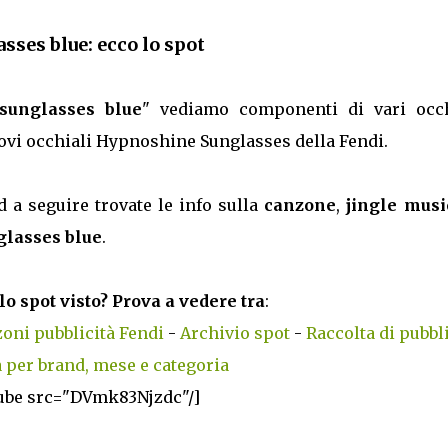
ses blue: ecco lo spot
sunglasses blue
" vediamo componenti di vari occh
nuovi occhiali Hypnoshine Sunglasses della Fendi.
d a seguire trovate le info sulla
canzone
,
jingle musi
glasses blue
.
lo spot visto? Prova a vedere tra
:
oni pubblicità Fendi
-
Archivio spot
-
Raccolta di pubbli
 per brand, mese e categoria
ube src="DVmk83Njzdc"/]