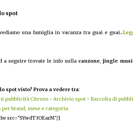
lo spot
vediamo una famiglia in vacanza tra guai e guai...
Legg
d a seguire trovate le info sulla
canzone
,
jingle musi
lo spot visto? Prova a vedere tra
:
i pubblicità Citroen
-
Archivio spot
-
Raccolta di pubbli
 per brand, mese e categoria
ube src="SYwdT3OEarM"/]