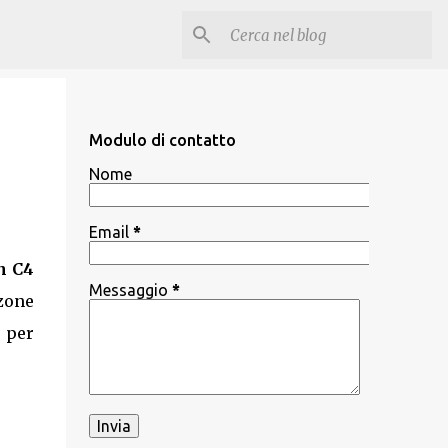
Modulo di contatto
Nome
Email
*
n C4
Messaggio
*
zone
e per