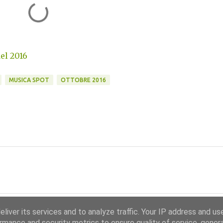
del 2016
MUSICA SPOT
OTTOBRE 2016
liver its services and to analyze traffic. Your IP address and us
rmance and security metrics to ensure quality of service, gene