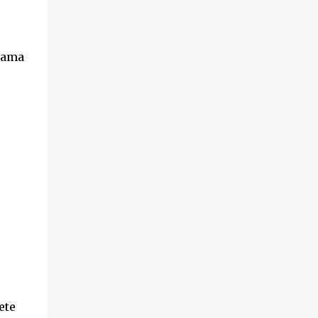
iama
ete