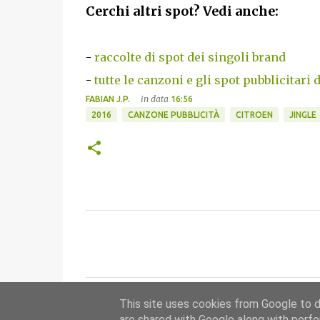
Cerchi altri spot? Vedi anche:
-
raccolte di spot dei singoli brand
-
tutte le canzoni e gli spot pubblicitari 
in data
FABIAN J.P.
16:56
2016
CANZONE PUBBLICITÀ
CITROEN
JINGLE
C
o
m
m
This site uses cookies from Google to de
e
are shared with Google along with perfo