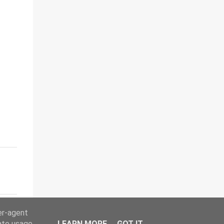
er-agent
rate usage
LEARN MORE
GOT IT