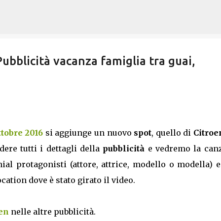
Passa ai contenuti principali
bblicità vacanza famiglia tra guai,
ttobre 2016
si aggiunge un nuovo
spot
, quello di
Citroe
ere tutti i dettagli della
pubblicità
e vedremo la can
ial protagonisti (attore, attrice, modello o modella) 
cation dove è stato girato il video.
oen
nelle altre pubblicità.