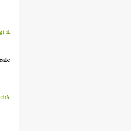
i il
cale
cità