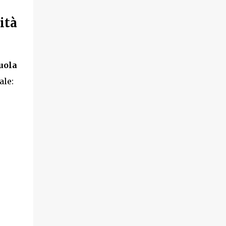
ità
uola
ale: