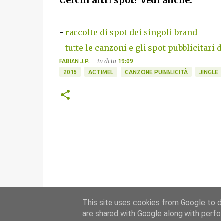
Cerchi altri spot? Vedi anche:
-
raccolte di spot dei singoli brand
-
tutte le canzoni e gli spot pubblicitari 
in data
FABIAN J.P.
19:09
2016
ACTIMEL
CANZONE PUBBLICITÀ
JINGLE
C
o
m
m
This site uses cookies from Google to de
e
are shared with Google along with perfo