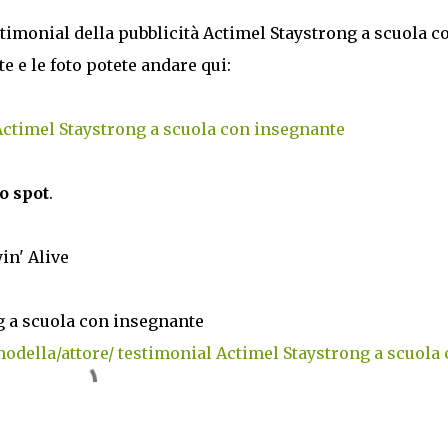
estimonial della pubblicità Actimel Staystrong a scuola c
e e le foto potete andare qui:
Actimel Staystrong a scuola con insegnante
o spot
.
yin' Alive
g a scuola con insegnante
odella/attore/ testimonial Actimel Staystrong a scuola