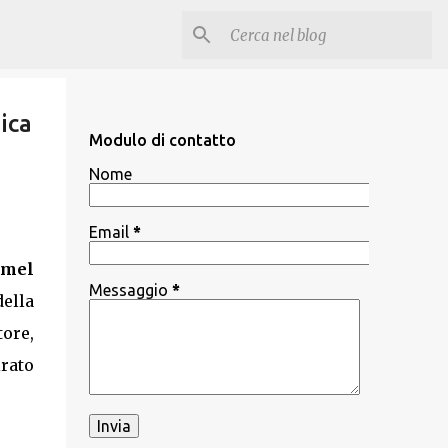
ica
Modulo di contatto
Nome
Email
*
imel
Messaggio
*
ella
ore,
irato