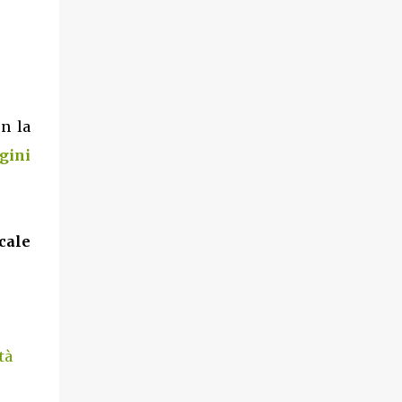
on la
gini
cale
tà