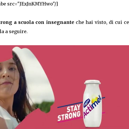
ube src="JExJnKMYHwo"/]
strong a scuola con insegnante
che hai visto, di cui c
la a seguire.