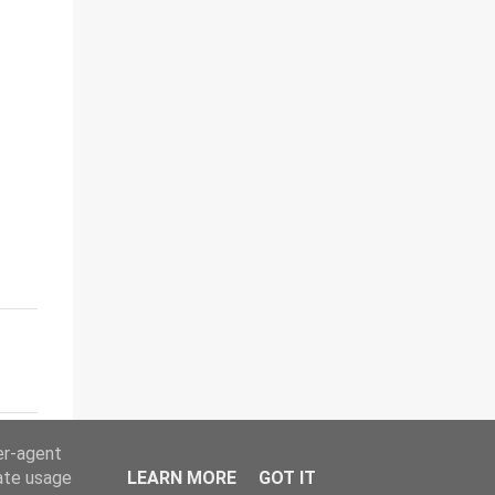
er-agent
rate usage
LEARN MORE
GOT IT