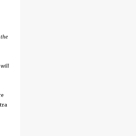
 the
 will
re
tra