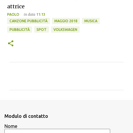
attrice
in data
PAOLO
11:13
CANZONE PUBBLICITÀ
MAGGIO 2018
MUSICA
PUBBLICITÀ
SPOT
VOLKSWAGEN
C
o
m
m
e
n
Modulo di contatto
t
Nome
i