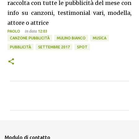
raccolta con tutte le pubblicità del mese con
info su canzoni, testimonial vari, modella,
attore o attrice
in data
PAOLO
12:03
CANZONE PUBBLICITÀ
MULINO BIANCO
MUSICA
PUBBLICITÀ
SETTEMBRE 2017
SPOT
C
o
m
m
e
n
Modulo di contatto