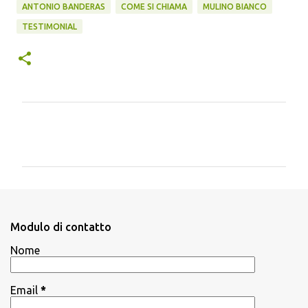
ANTONIO BANDERAS
COME SI CHIAMA
MULINO BIANCO
TESTIMONIAL
C
o
m
m
e
n
Modulo di contatto
t
Nome
i
Email
*