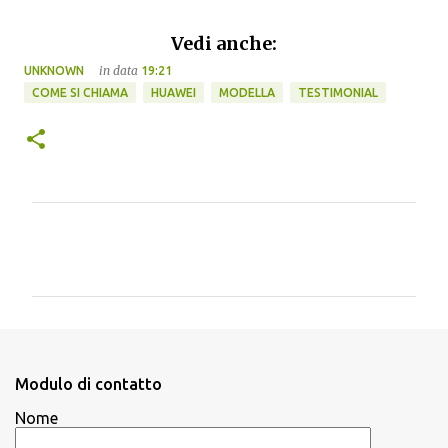
Vedi anche:
in data
UNKNOWN
19:21
COME SI CHIAMA
HUAWEI
MODELLA
TESTIMONIAL
C
o
m
m
e
n
Modulo di contatto
t
Nome
i