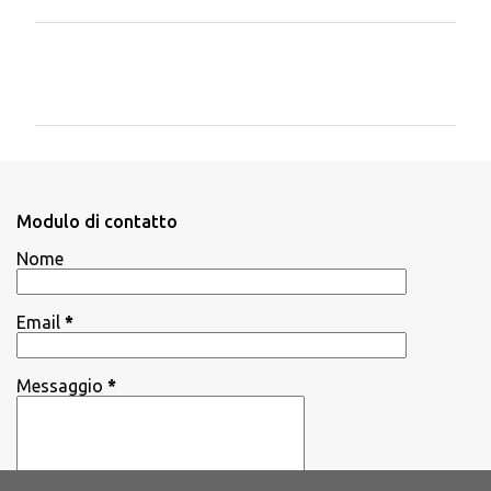
C
o
m
m
e
n
Modulo di contatto
t
Nome
i
Email
*
Messaggio
*