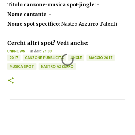
Titolo canzone-musica spot-jingle
: -
Nome cantante
: -
Nome spot specifico
: Nastro Azzurro Talenti
Cerchi altri spot? Vedi anche:
in data
UNKNOWN
21:09
2017
CANZONE PUBBLICITÀ
JINGLE
MAGGIO 2017
MUSICA SPOT
NASTRO AZZURRO
C
o
m
m