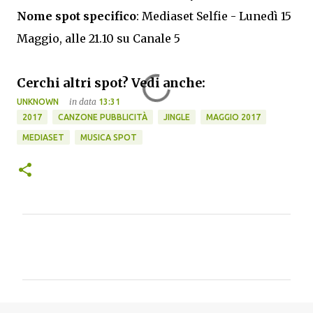
Nome spot specifico
: Mediaset Selfie - Lunedì 15
Maggio, alle 21.10 su Canale 5
Cerchi altri spot? Vedi anche:
in data
UNKNOWN
13:31
2017
CANZONE PUBBLICITÀ
JINGLE
MAGGIO 2017
MEDIASET
MUSICA SPOT
C
o
m
m