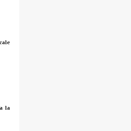
cale
a la