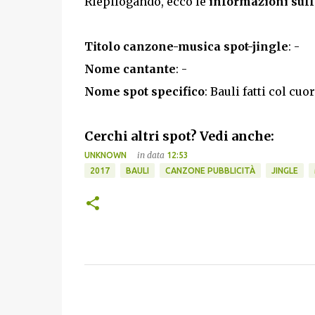
Riepilogando, ecco le
informazioni sull
Titolo canzone-musica spot-jingle
: -
Nome cantante
: -
Nome spot specifico
: Bauli fatti col cuo
Cerchi altri spot? Vedi anche:
in data
UNKNOWN
12:53
2017
BAULI
CANZONE PUBBLICITÀ
JINGLE
C
o