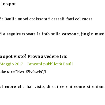
o lo spot
da Bauli i nuovi croissant 5 cereali, fatti col cuore.
d a seguire trovate le info sulla
canzone
,
jingle musi
o spot visto? Prova a vedere tra
:
 Maggio 2017
-
Canzoni pubblicità Bauli
ube src="BwnE9v6zvI4"/]
col cuore
che hai visto, di cui cerchi
come si chiam