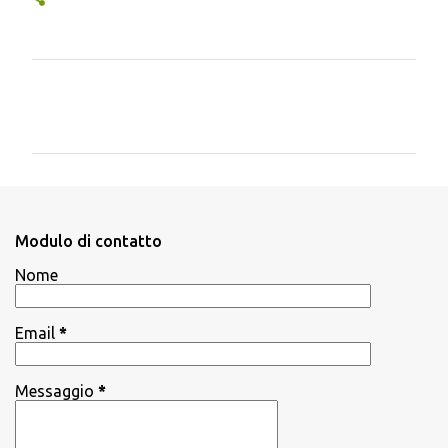
C
o
m
m
e
n
Modulo di contatto
t
Nome
i
Email
*
Messaggio
*