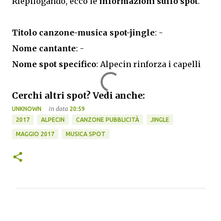
Riepilogando, ecco le
informazioni sullo spot
.
Titolo canzone-musica spot-jingle
: -
Nome cantante
: -
Nome spot specifico
: Alpecin rinforza i capelli
Cerchi altri spot? Vedi anche:
in data
UNKNOWN
20:59
2017
ALPECIN
CANZONE PUBBLICITÀ
JINGLE
MAGGIO 2017
MUSICA SPOT
C
o