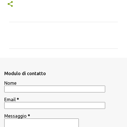
C
o
m
m
e
n
Modulo di contatto
t
Nome
i
Email
*
Messaggio
*