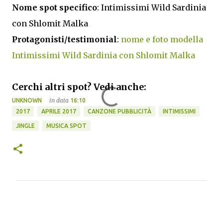
Nome spot specifico
: Intimissimi Wild Sardinia
con Shlomit Malka
Protagonisti/testimonial
:
nome e foto modella
Intimissimi Wild Sardinia con Shlomit Malka
Cerchi altri spot? Vedi anche:
in data
UNKNOWN
16:10
2017
APRILE 2017
CANZONE PUBBLICITÀ
INTIMISSIMI
JINGLE
MUSICA SPOT
C
o