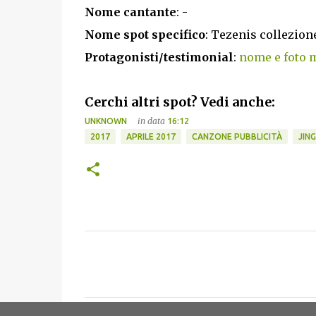
Nome cantante
: -
Nome spot specifico
: Tezenis collezion
Protagonisti/testimonial
:
nome e foto m
Cerchi altri spot? Vedi anche:
in data
UNKNOWN
16:12
2017
APRILE 2017
CANZONE PUBBLICITÀ
JING
C
o
m
m