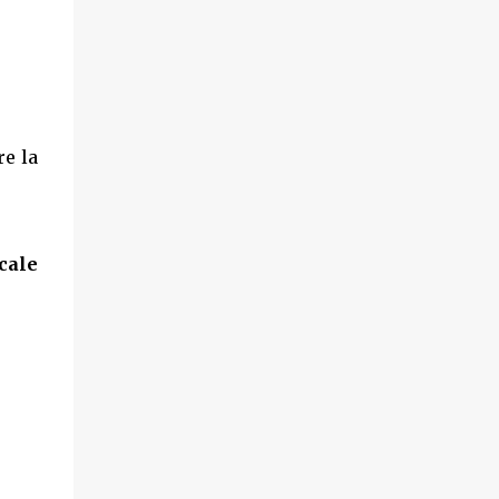
e la
cale