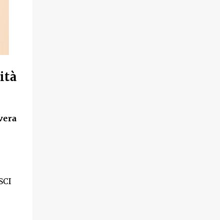
ità
vera
SCI