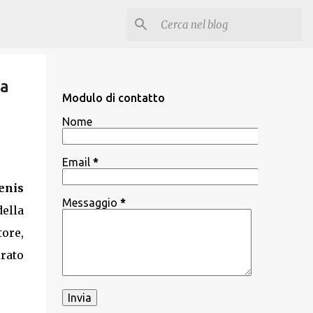
ca
Modulo di contatto
Nome
Email
*
enis
Messaggio
*
ella
ore,
irato