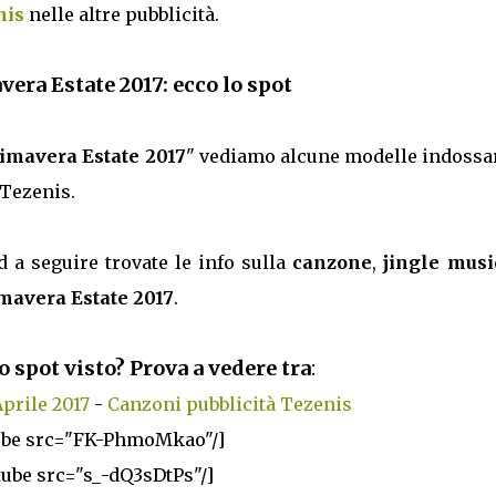
nis
nelle altre pubblicità.
era Estate 2017: ecco lo spot
rimavera Estate 2017
" vediamo alcune modelle indossar
 Tezenis.
d a seguire trovate le info sulla
canzone
,
jingle musi
imavera Estate 2017
.
o spot visto? Prova a vedere tra
:
prile 2017
-
Canzoni pubblicità Tezenis
ube src="FK-PhmoMkao"/]
tube src="s_-dQ3sDtPs"/]