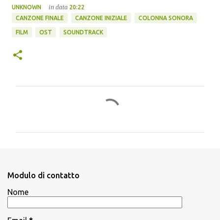
in data
UNKNOWN
20:22
CANZONE FINALE
CANZONE INIZIALE
COLONNA SONORA
FILM
OST
SOUNDTRACK
C
o
m
m
e
n
Modulo di contatto
t
Nome
i