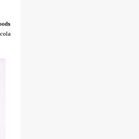
oods
ccola