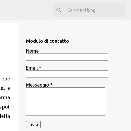
Modulo di contatto
Nome
Email
*
ò che
Messaggio
*
on
, e
onna
 spot
della