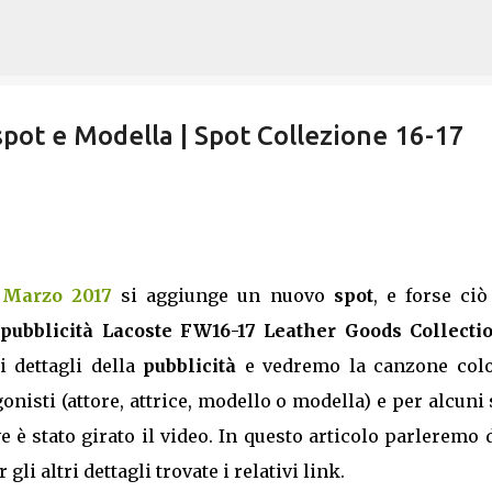
Passa ai contenuti principali
spot e Modella | Spot Collezione 16-17
i Marzo 2017
si aggiunge un nuovo
spot
, e forse ci
pubblicità Lacoste FW16-17 Leather Goods Collecti
i dettagli della
pubblicità
e vedremo la canzone col
onisti (attore, attrice, modello o modella) e per alcuni
e è stato girato il video. In questo articolo parleremo 
li altri dettagli trovate i relativi link.