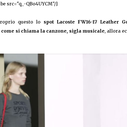
ube src="q_-QBo4UYCM"/]
proprio questo lo
spot Lacoste FW16-17 Leather G
e
come si chiama la canzone, sigla musicale
, allora e