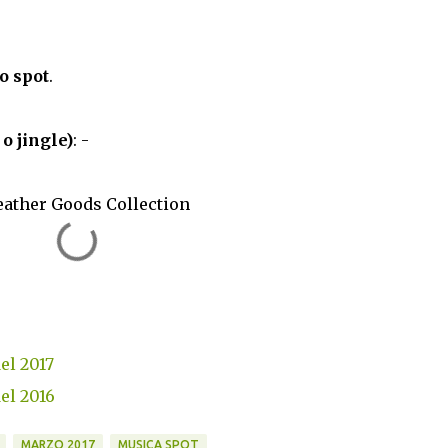
o spot
.
o jingle)
: -
eather Goods Collection
del 2017
del 2016
MARZO 2017
MUSICA SPOT