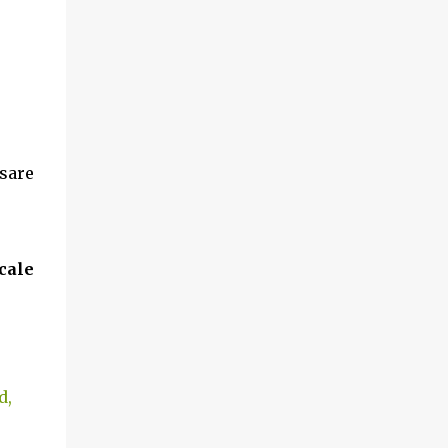
sare
cale
d,