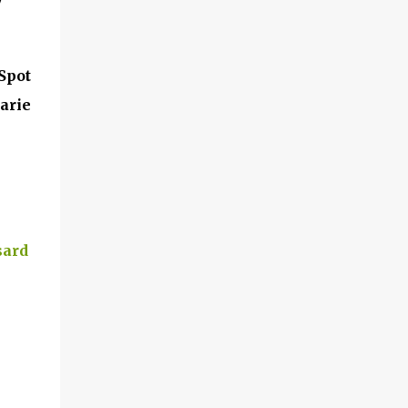
Spot
arie
sard