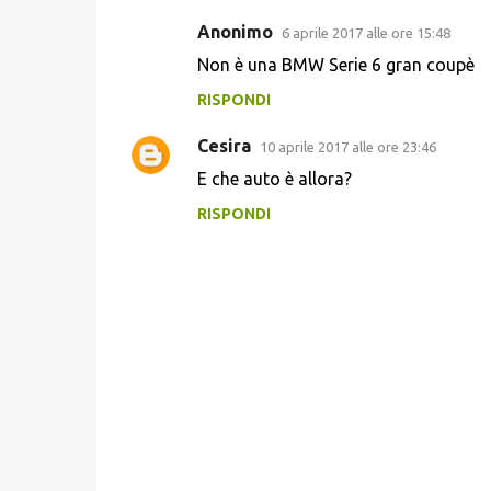
Anonimo
6 aprile 2017 alle ore 15:48
C
Non è una BMW Serie 6 gran coupè
o
RISPONDI
m
m
Cesira
10 aprile 2017 alle ore 23:46
e
E che auto è allora?
n
RISPONDI
t
i