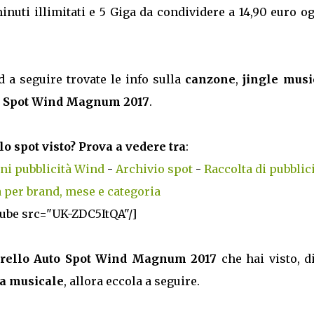
i illimitati e 5 Giga da condividere a 14,90 euro og
d a seguire trovate le info sulla
canzone
,
jingle musi
to Spot Wind Magnum 2017
.
lo spot visto? Prova a vedere tra
:
ni pubblicità Wind
-
Archivio spot
-
Raccolta di pubblic
 per brand, mese e categoria
tube src="UK-ZDC5ItQA"/]
orello Auto Spot Wind Magnum 2017
che hai visto, d
la musicale
, allora eccola a seguire.