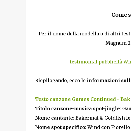
Come si
Per il nome della modella o di altri te
Magnum 201
testimonial pubblicità W
Riepilogando, ecco le
informazioni sull
Testo canzone Games Continued - Bake
Titolo canzone-musica spot-jingle
: Ga
Nome cantante
: Bakermat & Goldfish fe
Nome spot specifico
: Wind con Fiorell