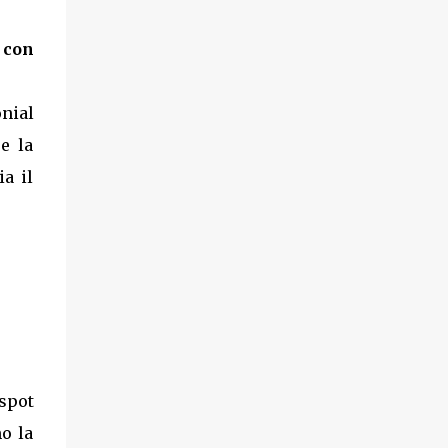
 con
nial
e la
ia il
spot
mo la