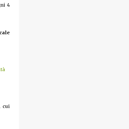
ni 4
cale
ità
i cui