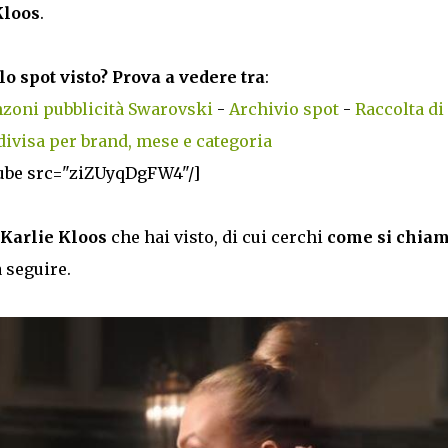
Kloos
.
lo spot visto? Prova a vedere tra
:
zoni pubblicità Swarovski
-
Archivio spot
-
Raccolta di
divisa per brand, mese e categoria
ube src="ziZUyqDgFW4"/]
 Karlie Kloos
che hai visto, di cui cerchi
come si chiam
a seguire.