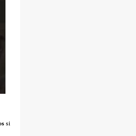
os
si