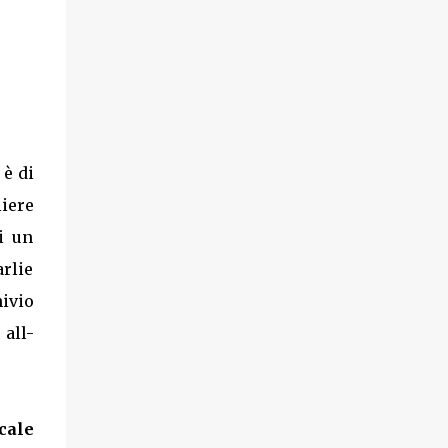
 è di
iere
i un
arlie
hivio
all-
cale