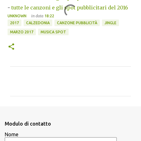
-
tutte le canzoni e gli spot pubblicitari del 2016
in data
UNKNOWN
18:22
2017
CALZEDONIA
CANZONE PUBBLICITÀ
JINGLE
MARZO 2017
MUSICA SPOT
C
o
m
m
e
n
Modulo di contatto
t
Nome
i