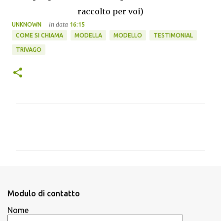
raccolto per voi)
in data
UNKNOWN
16:15
COME SI CHIAMA
MODELLA
MODELLO
TESTIMONIAL
TRIVAGO
C
o
m
m
e
n
Modulo di contatto
t
Nome
i