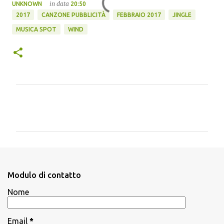
in data
UNKNOWN
20:50
2017
CANZONE PUBBLICITÀ
FEBBRAIO 2017
JINGLE
MUSICA SPOT
WIND
C
o
m
m
e
n
Modulo di contatto
t
Nome
i
Email
*