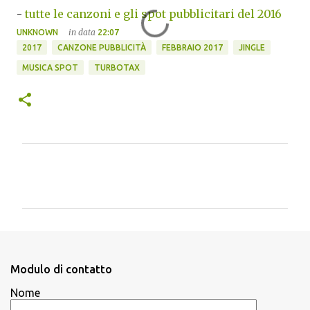
-
tutte le canzoni e gli spot pubblicitari del 2016
in data
UNKNOWN
22:07
2017
CANZONE PUBBLICITÀ
FEBBRAIO 2017
JINGLE
MUSICA SPOT
TURBOTAX
C
o
m
m
e
n
Modulo di contatto
t
Nome
i