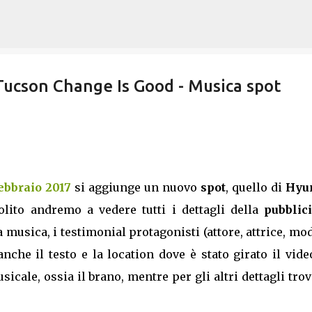
Passa ai contenuti principali
Tucson Change Is Good - Musica spot
ebbraio 2017
si aggiunge un nuovo
spot
, quello di
Hyu
olito andremo a vedere tutti i dettagli della
pubblici
musica, i testimonial protagonisti (attore, attrice, mo
che il testo e la location dove è stato girato il vide
icale, ossia il brano, mentre per gli altri dettagli trov