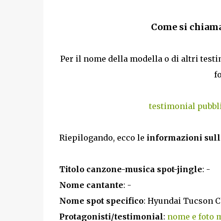
Come si chiama
Per il nome della modella o di altri tes
f
testimonial pubbl
Riepilogando, ecco le
informazioni sull
Titolo canzone-musica spot-jingle
: -
Nome cantante
: -
Nome spot specifico
: Hyundai Tucson C
Protagonisti/testimonial
:
nome e foto 