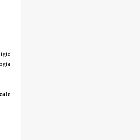
igio
logia
cale