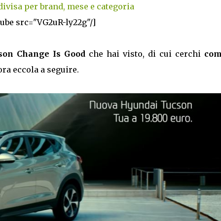
divisa per brand, mese e categoria
tube src="VG2uR-ly22g"/]
cson Change Is Good
che hai visto, di cui cerchi
com
lora eccola a seguire.