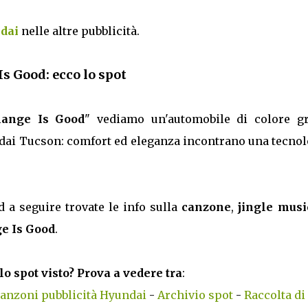
ndai
nelle altre pubblicità.
s Good: ecco lo spot
hange Is Good
" vediamo un'automobile di colore gr
ndai Tucson: comfort ed eleganza incontrano una tecno
d a seguire trovate le info sulla
canzone
,
jingle musi
e Is Good
.
lo spot visto? Prova a vedere tra
:
anzoni pubblicità Hyundai
-
Archivio spot
-
Raccolta di