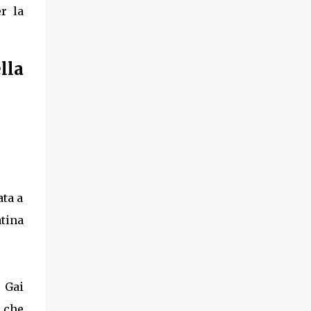
r la
lla
ata a
atina
 Gai
, che