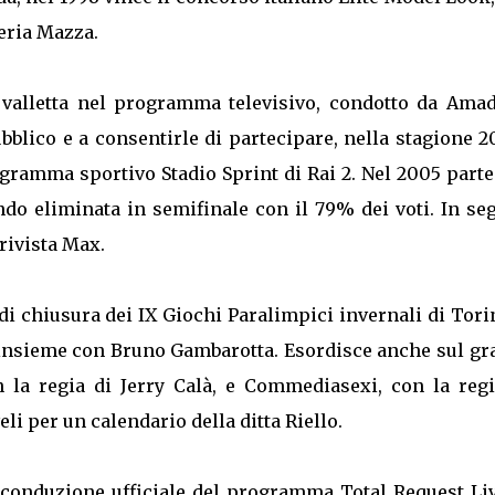
leria Mazza.
 valletta nel programma televisivo, condotto da Amad
ubblico e a consentirle di partecipare, nella stagione 
rogramma sportivo Stadio Sprint di Rai 2. Nel 2005 part
ndo eliminata in semifinale con il 79% dei voti. In se
rivista Max.
i chiusura dei IX Giochi Paralimpici invernali di Tori
, insieme con Bruno Gambarotta. Esordisce anche sul g
 la regia di Jerry Calà, e Commediasexi, con la regi
li per un calendario della ditta Riello.
conduzione ufficiale del programma Total Request Liv