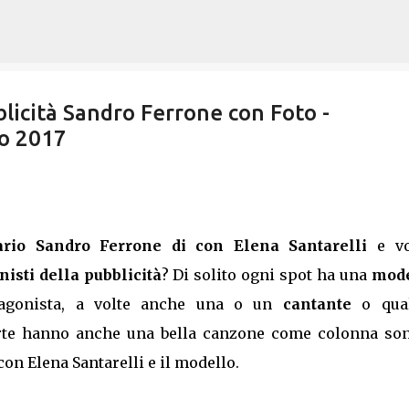
Passa ai contenuti principali
licità Sandro Ferrone con Foto -
io 2017
tario Sandro Ferrone di con Elena Santarelli
e vo
isti della pubblicità
? Di solito ogni spot ha una
mode
gonista, a volte anche una o un
cantante
o qua
arte hanno anche una bella canzone come colonna son
n Elena Santarelli e il modello.