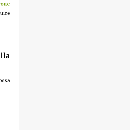
rone
guire
lla
ossa