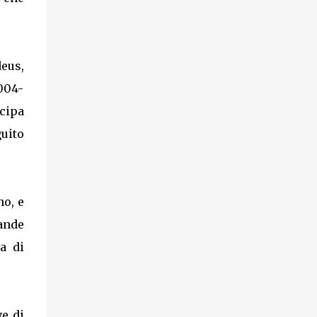
eus,
2004-
ecipa
guito
no, e
rande
a di
e di