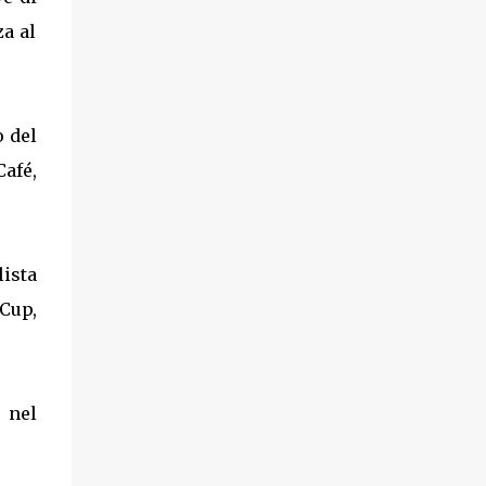
a al
o del
Café,
ista
Cup,
i nel