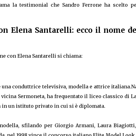
ma la testimonial che Sandro Ferrone ha scelto pe
n Elena Santarelli: ecco il nome de
ne con Elena Santarelli si chiama:
è una conduttrice televisiva, modella e attrice italiana.N
a vicina Sermoneta, ha frequentato il liceo classico di L
 in un istituto privato in cui si è diplomata.
della, sfilando per Giorgio Armani, Laura Biagiotti,
da, nel 1998 vince il concorso italiano Elite Model Look