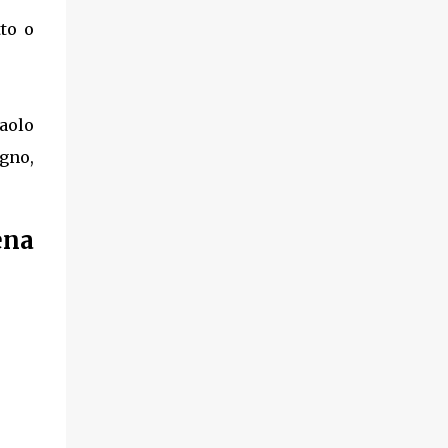
to o
Paolo
gno,
ena