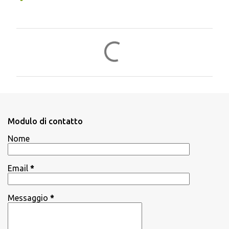
C
o
m
m
e
n
Modulo di contatto
t
Nome
i
Email
*
Messaggio
*