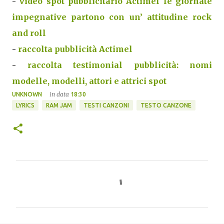
-
video spot pubblicitario Actimel le giornate
impegnative partono con un’ attitudine rock
and roll
-
raccolta pubblicità Actimel
-
raccolta testimonial pubblicità: nomi
modelle, modelli, attori e attrici spot
in data
UNKNOWN
18:30
LYRICS
RAM JAM
TESTI CANZONI
TESTO CANZONE
C
o
m
m