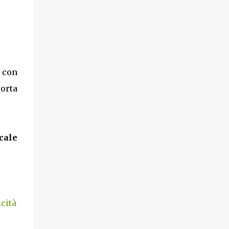
a con
porta
cale
cità