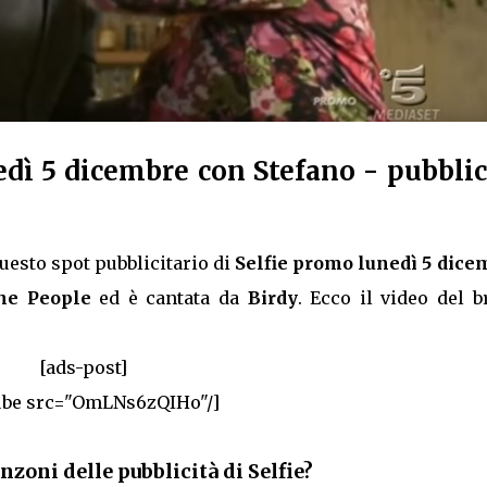
dì 5 dicembre con Stefano - pubblic
uesto spot pubblicitario di
Selfie promo lunedì 5 dice
he People
ed è cantata da
Birdy
. Ecco il video del 
[ads-post]
ube src="OmLNs6zQIHo"/]
nzoni delle pubblicità di Selfie?