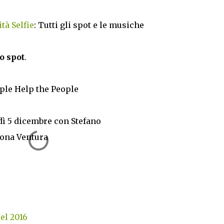
tà Selfie
: Tutti gli spot e le musiche
o spot
.
ople Help the People
dì 5 dicembre con Stefano
mona Ventura
del 2016