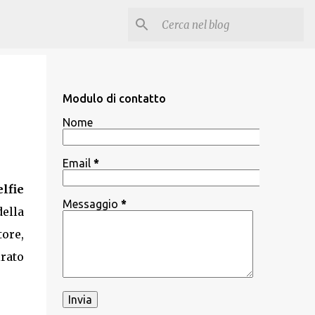
Modulo di contatto
Nome
Email
*
elfie
Messaggio
*
della
ore,
irato