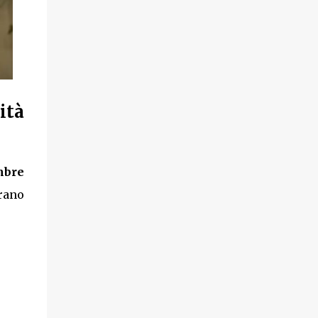
ità
mbre
brano