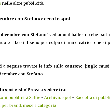
e
nelle altre pubblicità.
cembre con Stefano: ecco lo spot
5 dicembre con Stefano
" vediamo il ballerino che parl
ole rifarsi il seno per colpa di una cicatrice che si 
d a seguire trovate le info sulla
canzone
,
jingle musi
 dicembre con Stefano
.
lo spot visto? Prova a vedere tra
:
oni pubblicità Selfie
-
Archivio spot
-
Raccolta di pubbli
 per brand, mese e categoria