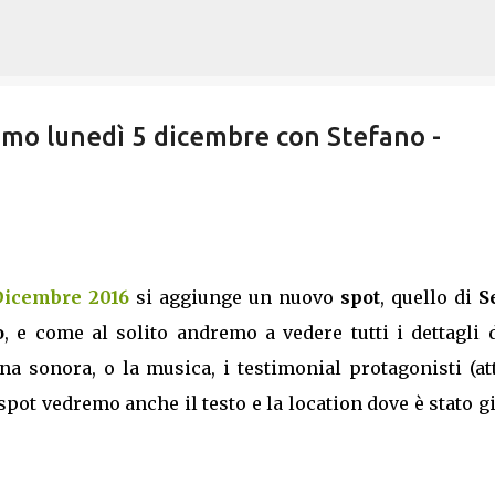
Passa ai contenuti principali
omo lunedì 5 dicembre con Stefano -
 Dicembre 2016
si aggiunge un nuovo
spot
, quello di
S
o
, e come al solito andremo a vedere tutti i dettagli 
 sonora, o la musica, i testimonial protagonisti (att
spot vedremo anche il testo e la location dove è stato g