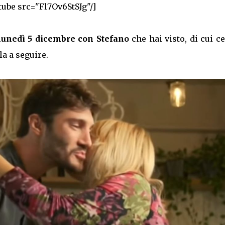
tube src="Fl7Ov6StSJg"/]
 lunedì 5 dicembre con Stefano
che hai visto, di cui c
la a seguire.