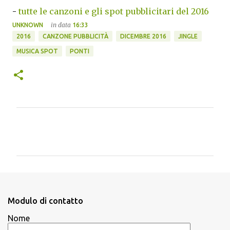
-
tutte le canzoni e gli spot pubblicitari del 2016
in data
UNKNOWN
16:33
2016
CANZONE PUBBLICITÀ
DICEMBRE 2016
JINGLE
MUSICA SPOT
PONTI
C
o
m
m
e
n
Modulo di contatto
t
Nome
i