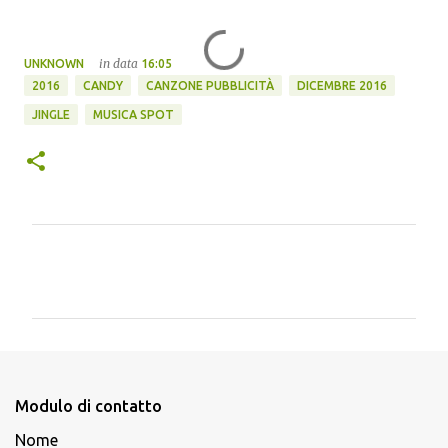
in data
UNKNOWN
16:05
2016
CANDY
CANZONE PUBBLICITÀ
DICEMBRE 2016
JINGLE
MUSICA SPOT
C
o
m
m
e
n
Modulo di contatto
t
Nome