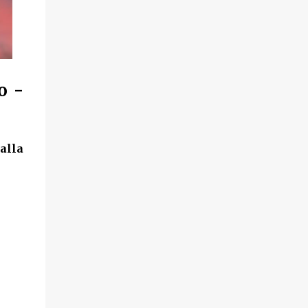
o -
alla