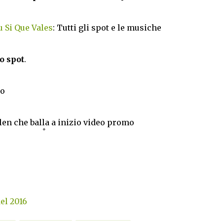
 Si Que Vales
: Tutti gli spot e le musiche
o spot
.
ro
elen che balla a inizio video promo
del 2016