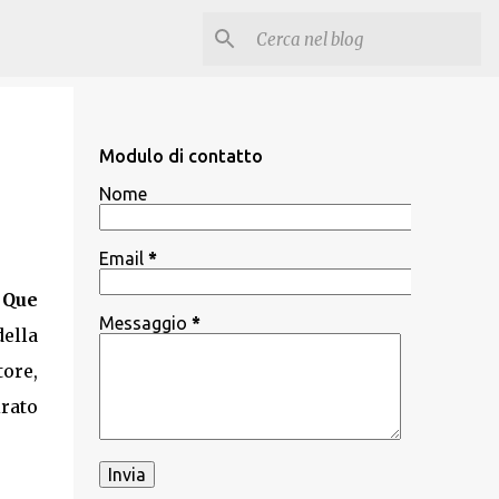
Modulo di contatto
Nome
Email
*
 Que
Messaggio
*
della
ore,
irato