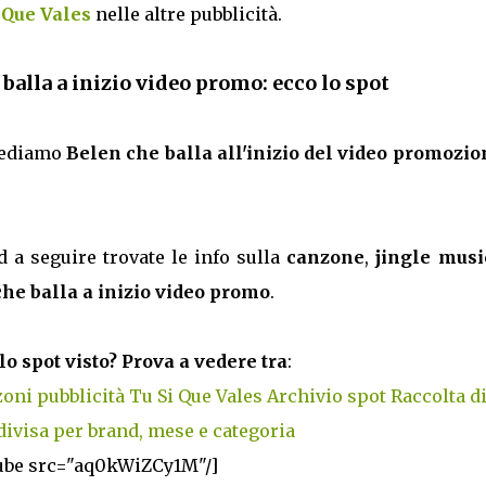
i Que Vales
nelle altre pubblicità.
 balla a inizio video promo: ecco lo spot
ediamo
Belen che balla all'inizio del video promozio
d a seguire trovate le info sulla
canzone
,
jingle musi
che balla a inizio video promo
.
lo spot visto? Prova a vedere tra
:
oni pubblicità Tu Si Que Vales
Archivio spot
Raccolta d
divisa per brand, mese e categoria
ube src="aq0kWiZCy1M"/]