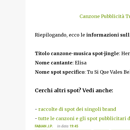
Canzone Pubblicità Tu
Riepilogando, ecco le
informazioni sull
Titolo canzone-musica spot-jingle
: He
Nome cantante
: Elisa
Nome spot specifico
: Tu Si Que Vales B
Cerchi altri spot? Vedi anche:
-
raccolte di spot dei singoli brand
-
tutte le canzoni e gli spot pubblicitari 
in data
FABIAN J.P.
19:45