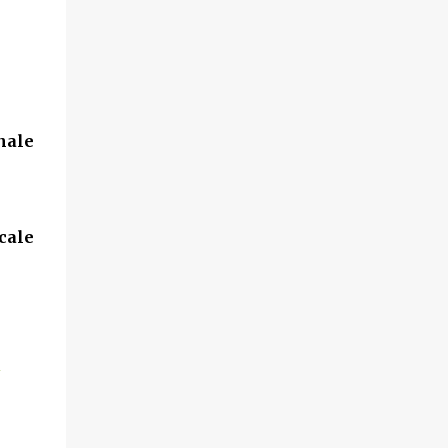
nale
cale
i