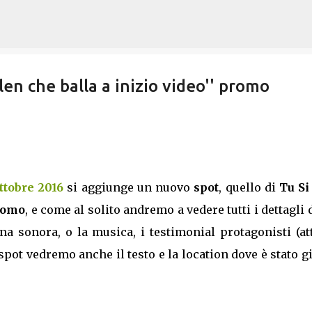
Passa ai contenuti principali
en che balla a inizio video'' promo
ttobre 2016
si aggiunge un nuovo
spot
, quello di
Tu Si
promo
, e come al solito andremo a vedere tutti i dettagli 
 sonora, o la musica, i testimonial protagonisti (att
spot vedremo anche il testo e la location dove è stato g