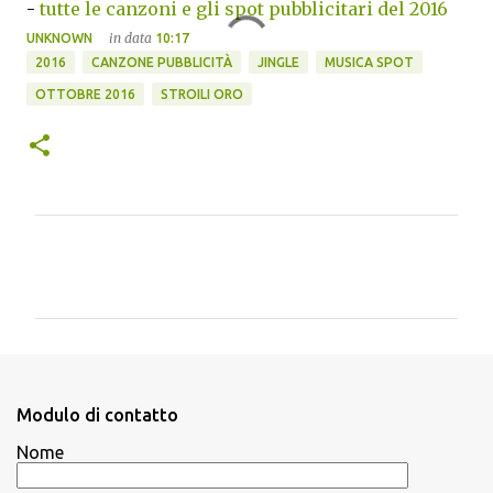
-
tutte le canzoni e gli spot pubblicitari del 2016
in data
UNKNOWN
10:17
2016
CANZONE PUBBLICITÀ
JINGLE
MUSICA SPOT
OTTOBRE 2016
STROILI ORO
C
o
m
m
e
n
Modulo di contatto
t
Nome
i