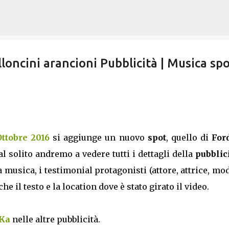
Passa ai contenuti principali
loncini arancioni Pubblicità | Musica sp
Ottobre 2016
si aggiunge un nuovo
spot
, quello di
For
al solito andremo a vedere tutti i dettagli della
pubblic
musica, i testimonial protagonisti (attore, attrice, mo
 il testo e la location dove è stato girato il video.
 Ka
nelle altre pubblicità.