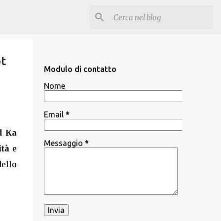
ot
Modulo di contatto
Nome
Email
*
d Ka
Messaggio
*
ità
e
dello