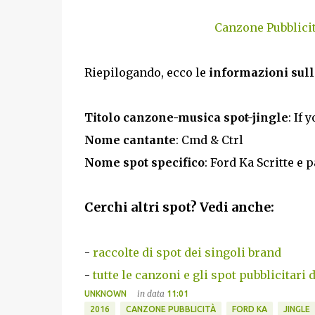
Canzone Pubblici
Riepilogando, ecco le
informazioni sull
Titolo canzone-musica spot-jingle
: If 
Nome cantante
: Cmd & Ctrl
Nome spot specifico
: Ford Ka Scritte e 
Cerchi altri spot? Vedi anche:
-
raccolte di spot dei singoli brand
-
tutte le canzoni e gli spot pubblicitari 
in data
UNKNOWN
11:01
2016
CANZONE PUBBLICITÀ
FORD KA
JINGLE