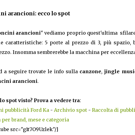
ini arancioni: ecco lo spot
loncini arancioni
" vediamo proprio quest'ultima sfilar
e caratteristiche: 5 porte al prezzo di 3, più spazio,
prezzo. Insomma sembrerebbe la macchina per eccellenza
d a seguire trovate le info sulla
canzone
,
jingle musi
ncini arancioni
.
lo spot visto? Prova a vedere tra
:
i pubblicità Ford Ka
-
Archivio spot
-
Raccolta di pubbli
 per brand, mese e categoria
tube src="g1t7O9Uzlek"/]