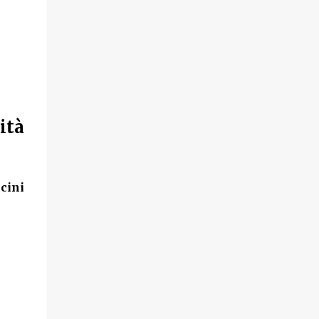
ità
cini