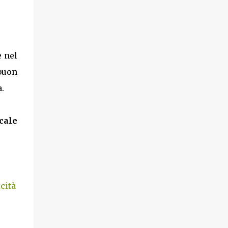
e nel
 buon
.
cale
cità