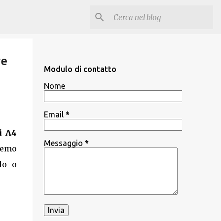
re
Modulo di contatto
Nome
Email
*
i A4
Messaggio
*
remo
lo o