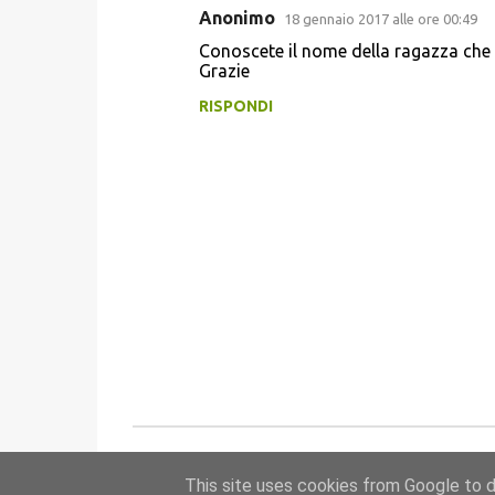
Anonimo
18 gennaio 2017 alle ore 00:49
C
Conoscete il nome della ragazza che p
o
Grazie
m
RISPONDI
m
e
n
t
i
P
o
This site uses cookies from Google to de