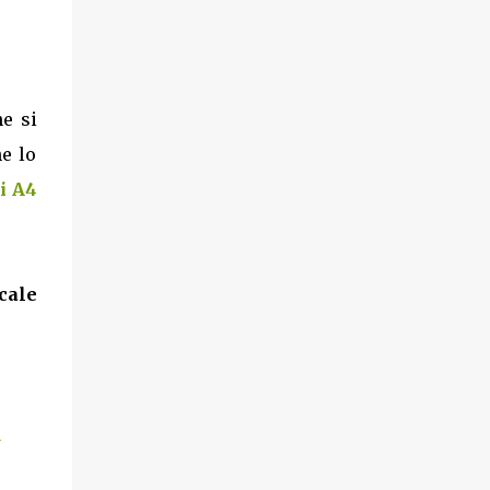
e si
e lo
i A4
cale
à