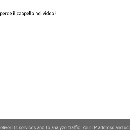
erde il cappello nel video?
liver its services and to analyze traffic. Your IP address and us