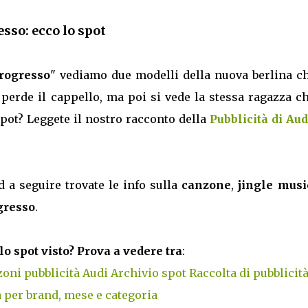
esso: ecco lo spot
progresso
" vediamo due modelli della nuova berlina ch
perde il cappello, ma poi si vede la stessa ragazza ch
 spot? Leggete il nostro racconto della
Pubblicità di Aud
d a seguire trovate le info sulla
canzone
,
jingle musi
ogresso
.
lo spot visto? Prova a vedere tra
:
oni pubblicità Audi
Archivio spot
Raccolta di pubblicit
 per brand, mese e categoria