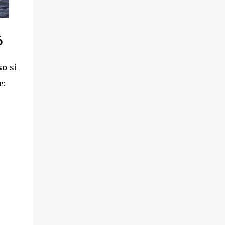
6
so
si
e: