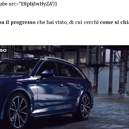
ube src="E8pbjlwHyZA"/]
pa il progresso
che hai visto, di cui cerchi
come si ch