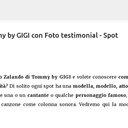
Passa ai contenuti principali
by GIGI con Foto testimonial - Spot
rio Zalando di Tommy by GIGI
e volete conoscere
com
ità
? Di solito ogni spot ha una
modella, modello, atto
he una o un
cantante
o qualche
personaggio famoso
,
 canzone come colonna sonora. Vedremo qui la mod