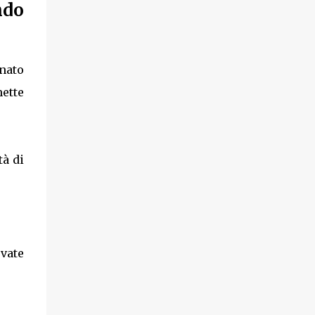
ndo
gnato
mette
tà di
vate