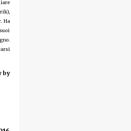
liare
ik),
r. Ha
suoi
igno.
carsi
y by