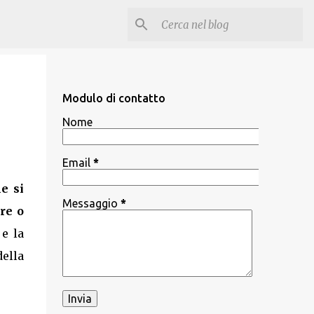
Modulo di contatto
Nome
Email
*
e si
Messaggio
*
re o
 e la
ella