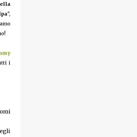
ella
ipa
",
diamo
no!
ommy
tti i
nomi
egli