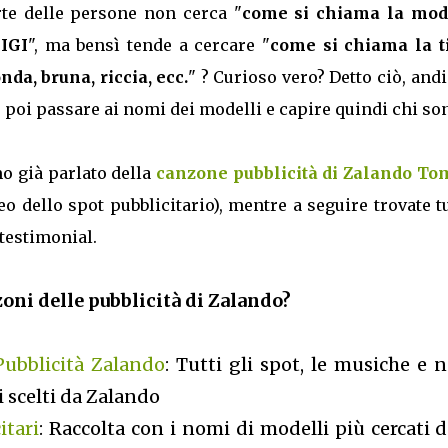
te delle persone non cerca "
come si chiama la mod
IGI
", ma bensì tende a cercare "
come si chiama la t
da, bruna, riccia, ecc.
" ? Curioso vero? Detto ciò, an
er poi passare ai nomi dei modelli e capire quindi chi so
o già parlato della
canzone pubblicità di Zalando T
o dello spot pubblicitario), mentre a seguire trovate tu
 testimonial.
oni delle pubblicità di Zalando?
ubblicità Zalando
: Tutti gli spot, le musiche e 
 scelti da Zalando
itari
: Raccolta con i nomi di modelli più cercati d