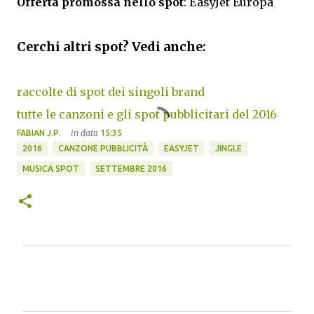
Offerta promossa nello spot
: EasyJet Europa
Cerchi altri spot? Vedi anche:
raccolte di spot dei singoli brand
tutte le canzoni e gli spot pubblicitari del 2016
in data
FABIAN J.P.
15:35
2016
CANZONE PUBBLICITÀ
EASYJET
JINGLE
MUSICA SPOT
SETTEMBRE 2016
C
o
m