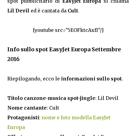
spot pubblicitario di
EasyJet Europa
si chiama
Lil Devil
ed è cantata da
Cult
.
[youtube src="5EOFktcAxfI"/]
Info sullo spot EasyJet Europa Settembre
2016
Riepilogando, ecco le
informazioni sullo spot
.
Titolo canzone-musica spot-jingle
: Lil Devil
Nome cantante
: Cult
Protagonisti
:
nome e foto modella EasyJet
Europa