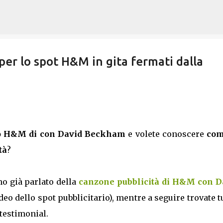
Passa ai contenuti principali
er lo spot H&M in gita fermati dalla
rio H&M di con David Beckham
e volete conoscere
com
tà
?
mo già parlato della
canzone pubblicità di H&M con D
deo dello spot pubblicitario), mentre a seguire trovate tu
 testimonial.