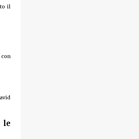
to il
i con
avid
 le