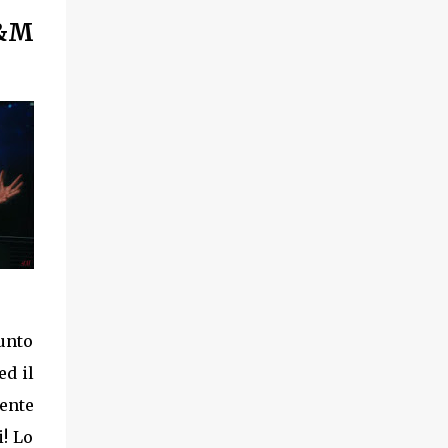
H&M
punto
ed il
gente
i! Lo