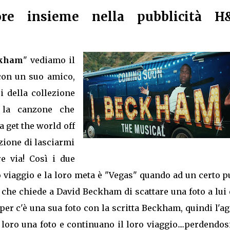
tore insieme nella pubblicità 
ckham
" vediamo il
con un suo amico,
i della collezione
a la canzone che
a get the world off
zione di lasciarmi
re via! Così i due
o viaggio e la loro meta è "Vegas" quando ad un certo 
che chiede a David Beckham di scattare una foto a lui 
er c'è una sua foto con la scritta Beckham, quindi l'a
oro una foto e continuano il loro viaggio....perdendos