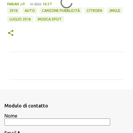
in data
FABIAN J.P.
16:37
2016
AUTO
CANZONE PUBBLICITÀ
CITROEN
JINGLE
LUGLIO 2016
MUSICA SPOT
C
o
m
m
e
n
Modulo di contatto
t
Nome
i