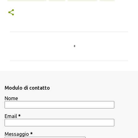
C
o
m
m
e
n
Modulo di contatto
t
Nome
i
Email
*
Messaggio
*